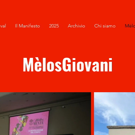
ival
Il Manifesto
2025
Archivio
Chi siamo
Mèlo
MèlosGiovani