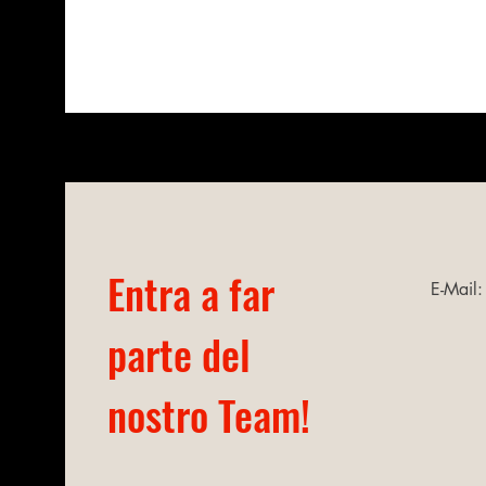
Entra a far
E-Mail
parte del
nostro Team!