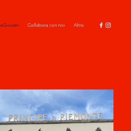
sGiovani
Collabora con noi
Altro