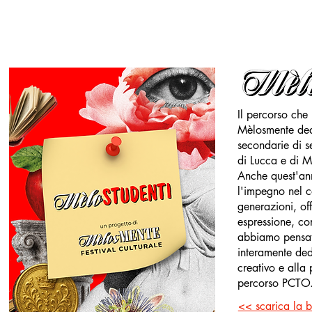
Il percorso che 
Mèlosmente dedi
secondarie di s
di Lucca e di M
Anche quest'an
l'impegno nel c
generazioni, of
espressione, con
abbiamo pensat
interamente ded
creativo e alla p
percorso PCTO
<< scarica la 