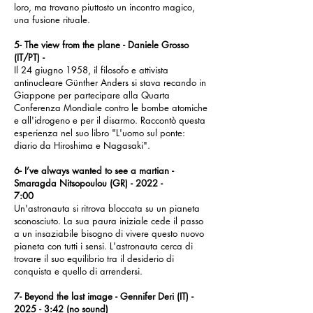
loro, ma trovano piuttosto un incontro magico,
una fusione rituale.
5- The view from the plane - Daniele Grosso
(IT/PT) -
Il 24 giugno 1958, il filosofo e attivista
antinucleare Günther Anders si stava recando in
Giappone per partecipare alla Quarta
Conferenza Mondiale contro le bombe atomiche
e all'idrogeno e per il disarmo. Raccontò questa
esperienza nel suo libro "L'uomo sul ponte:
diario da Hiroshima e Nagasaki".
6- I’ve always wanted to see a martian -
Smaragda Nitsopoulou (GR) - 2022 -
7:00
Un'astronauta si ritrova bloccata su un pianeta
sconosciuto. La sua paura iniziale cede il passo
a un insaziabile bisogno di vivere questo nuovo
pianeta con tutti i sensi. L'astronauta cerca di
trovare il suo equilibrio tra il desiderio di
conquista e quello di arrendersi.
7- Beyond the last image - Gennifer Deri (IT) -
2025 - 3:42 (no sound)