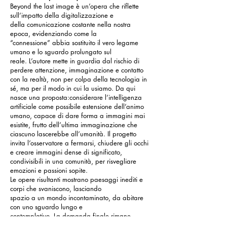
Beyond the last image è un’opera che riflette
sull’impatto della digitalizzazione e
della comunicazione costante nella nostra
epoca, evidenziando come la
“connessione” abbia sostituito il vero legame
umano e lo sguardo prolungato sul
reale. L’autore mette in guardia dal rischio di
perdere attenzione, immaginazione e contatto
con la realtà, non per colpa della tecnologia in
sé, ma per il modo in cui la usiamo. Da qui
nasce una proposta:considerare l’intelligenza
artificiale come possibile estensione dell’animo
umano, capace di dare forma a immagini mai
esistite, frutto dell’ultima immaginazione che
ciascuno lascerebbe all’umanità. Il progetto
invita l’osservatore a fermarsi, chiudere gli occhi
e creare immagini dense di significato,
condivisibili in una comunità, per risvegliare
emozioni e passioni sopite.
Le opere risultanti mostrano paesaggi inediti e
corpi che svaniscono, lasciando
spazio a un mondo incontaminato, da abitare
con uno sguardo lungo e
contemplativo. La domanda finale rimane
aperta: qual è l’immagine che lasceremmo