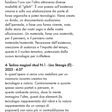
fondono l'uno con l'altro attraverso diverse
modalità di "glitch". È una poesia sull'esistenza
umana e sulla sua elaborazione da parte di
forze organiche e poteri tecnologici. Viene creato
un ibrido, un documentario audiovisivo
dell'iperreale, o forse una forma vivente, nata
dalla storia dei nostri sogni e delle nostre
allucinazioni. Un materiale, forse una maternità,
per il pensiero, e il pensiero come
materiale/maternità. Percezione dell'esistenza,
creazione di sostanza e l'impatto del tempo,
questo è il nucleo tematico, potenziato dalla
nuova tecnologia per ri-riflettere.
4- Techno magical ritual N.1 - Lino Strangis (IT) -
2025 - 4:57
In quest'opera si cerca una metafora per un
visionario incontro creativo tra
tecnologia e natura. Contrariamente a quanto
spesso siamo portati a pensare, in
questo ambiente onirico, dove la mente
immagina l'oltre, questi due elementi (la
tecnologia rappresentata dal robot e la natura
rappresentata da un campo di
papaveri) non sono più in contraddizione tra