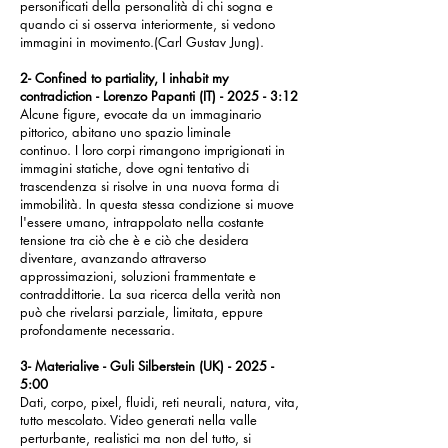
personificati della personalità di chi sogna e
quando ci si osserva interiormente, si vedono
immagini in movimento.(Carl Gustav Jung).
2- Confined to partiality, I inhabit my
contradiction - Lorenzo Papanti (IT) - 2025 - 3:12
Alcune figure, evocate da un immaginario
pittorico, abitano uno spazio liminale
continuo. I loro corpi rimangono imprigionati in
immagini statiche, dove ogni tentativo di
trascendenza si risolve in una nuova forma di
immobilità. In questa stessa condizione si muove
l'essere umano, intrappolato nella costante
tensione tra ciò che è e ciò che desidera
diventare, avanzando attraverso
approssimazioni, soluzioni frammentate e
contraddittorie. La sua ricerca della verità non
può che rivelarsi parziale, limitata, eppure
profondamente necessaria.
3- Materialive - Guli Silberstein (UK) - 2025 -
5:00
Dati, corpo, pixel, fluidi, reti neurali, natura, vita,
tutto mescolato. Video generati nella valle
perturbante, realistici ma non del tutto, si