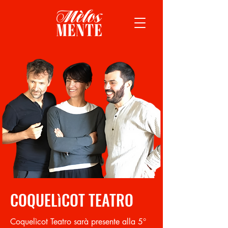
COQUELìCOT TEATRO
Coquelìcot Teatro
sarà presente alla 5°